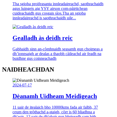
Tha sgioba proifeasanta innleadaireachd, saothrachaidh
agus luingeis aig YSY airson com-pàirtichean
cuideachaidh gus cosgais sìos.Tha an sgioba
innleadaireachd is saothrachaidh uile...
Gealladh às deidh reic
Gabhaidh sinn an-còmhnaidh seasamh gun choimeas a
dh’ionnsaigh ar dealas a thaobh càileachd air feadh na
buidhne gus coinneachadh
NAIDHEACHDAN
2024-07-17
Dèanamh Uidheam Meidigeach
11 uair de itealaich bho 10000kms fada air falbh, 37
ceum den teòthachd a-staigh, còrr is 60 bliadhna a
dh'aois, 12 uair de dh'obair gun bhriseadh sam bith