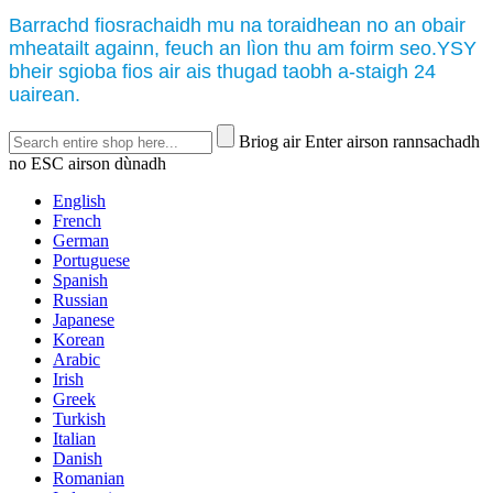
Barrachd fiosrachaidh mu na toraidhean no an obair
mheatailt againn, feuch an lìon thu am foirm seo.YSY
bheir sgioba fios air ais thugad taobh a-staigh 24
uairean.
Briog air Enter airson rannsachadh
no ESC airson dùnadh
English
French
German
Portuguese
Spanish
Russian
Japanese
Korean
Arabic
Irish
Greek
Turkish
Italian
Danish
Romanian