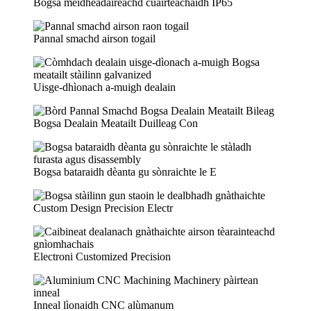
Bogsa meidheadaireachd cuairteachaidh IP65
Pannal smachd airson togail
Uisge-dhìonach a-muigh dealain
Bogsa Dealain Meatailt Duilleag Con
Bogsa bataraidh dèanta gu sònraichte le E
Custom Design Precision Electr
Electroni Customized Precision
Inneal lìonaidh CNC alùmanum