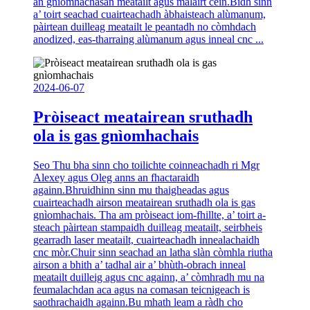
an gnìomhachasan meatailt agus malairt cèin.Bidh sinn
a’ toirt seachad cuairteachadh àbhaisteach alùmanum,
pàirtean duilleag meatailt le peantadh no còmhdach
anodized, eas-tharraing alùmanum agus inneal cnc ...
2024-06-07
Pròiseact meatairean sruthadh
ola is gas gnìomhachais
Seo Thu bha sinn cho toilichte coinneachadh ri Mgr
Alexey agus Oleg anns an fhactaraidh
againn.Bhruidhinn sinn mu thaigheadas agus
cuairteachadh airson meatairean sruthadh ola is gas
gnìomhachais. Tha am pròiseact iom-fhillte, a’ toirt a-
steach pàirtean stampaidh duilleag meatailt, seirbheis
gearradh laser meatailt, cuairteachadh innealachaidh
cnc mòr.Chuir sinn seachad an latha slàn còmhla riutha
airson a bhith a’ tadhal air a’ bhùth-obrach inneal
meatailt duilleig agus cnc againn, a’ còmhradh mu na
feumalachdan aca agus na comasan teicnigeach is
saothrachaidh againn.Bu mhath leam a ràdh cho