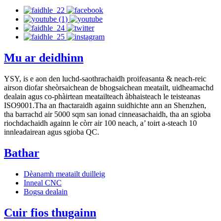
Mu ar deidhinn
YSY, is e aon den luchd-saothrachaidh proifeasanta & neach-reic
airson diofar sheòrsaichean de bhogsaichean meatailt, uidheamachd
dealain agus co-phàirtean meatailteach àbhaisteach le teisteanas
ISO9001.Tha an fhactaraidh againn suidhichte ann an Shenzhen,
tha barrachd air 5000 sqm san ionad cinneasachaidh, tha an sgioba
riochdachaidh againn le còrr air 100 neach, a’ toirt a-steach 10
innleadairean agus sgioba QC.
Bathar
Dèanamh meatailt duilleig
Inneal CNC
Bogsa dealain
Cuir fios thugainn