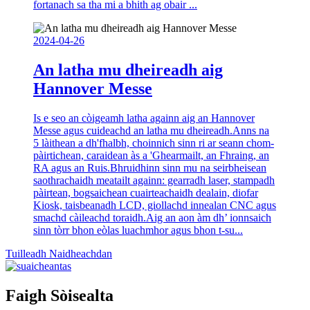
fortanach sa tha mi a bhith ag obair ...
2024-04-26
An latha mu dheireadh aig
Hannover Messe
Is e seo an còigeamh latha againn aig an Hannover
Messe agus cuideachd an latha mu dheireadh.Anns na
5 làithean a dh'fhalbh, choinnich sinn ri ar seann chom-
pàirtichean, caraidean às a 'Ghearmailt, an Fhraing, an
RA agus an Ruis.Bhruidhinn sinn mu na seirbheisean
saothrachaidh meatailt againn: gearradh laser, stampadh
pàirtean, bogsaichean cuairteachaidh dealain, diofar
Kiosk, taisbeanadh LCD, giollachd innealan CNC agus
smachd càileachd toraidh.Aig an aon àm dh’ ionnsaich
sinn tòrr bhon eòlas luachmhor agus bhon t-su...
Tuilleadh Naidheachdan
Faigh Sòisealta