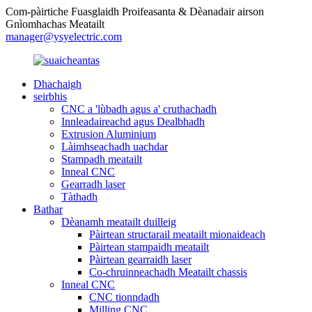
Com-pàirtiche Fuasglaidh Proifeasanta & Dèanadair airson
Gnìomhachas Meatailt
manager@ysyelectric.com
Dhachaigh
seirbhis
CNC a 'lùbadh agus a' cruthachadh
Innleadaireachd agus Dealbhadh
Extrusion Aluminium
Làimhseachadh uachdar
Stampadh meatailt
Inneal CNC
Gearradh laser
Tàthadh
Bathar
Dèanamh meatailt duilleig
Pàirtean structarail meatailt mionaideach
Pàirtean stampaidh meatailt
Pàirtean gearraidh laser
Co-chruinneachadh Meatailt chassis
Inneal CNC
CNC tionndadh
Milling CNC