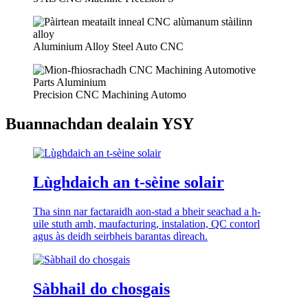
Aluminium Alloy Steel Auto CNC
Precision CNC Machining Automo
Buannachdan dealain YSY
Lùghdaich an t-sèine solair
Tha sinn nar factaraidh aon-stad a bheir seachad a h-
uile stuth amh, maufacturing, instalation, QC contorl
agus às deidh seirbheis barantas dìreach.
Sàbhail do chosgais