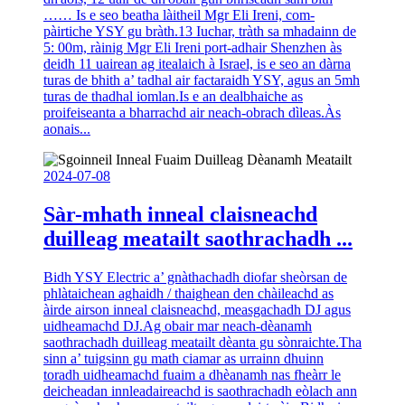
…… Is e seo beatha làitheil Mgr Eli Ireni, com-
pàirtiche YSY gu bràth.13 Iuchar, tràth sa mhadainn de
5: 00m, ràinig Mgr Eli Ireni port-adhair Shenzhen às
deidh 11 uairean ag itealaich à Israel, is e seo an dàrna
turas de bhith a’ tadhal air factaraidh YSY, agus an 5mh
turas de thadhal iomlan.Is e an dealbhaiche as
proifeiseanta a bharrachd air neach-obrach dìleas.Às
aonais...
2024-07-08
Sàr-mhath inneal claisneachd
duilleag meatailt saothrachadh ...
Bidh YSY Electric a’ gnàthachadh diofar sheòrsan de
phlàtaichean aghaidh / thaighean den chàileachd as
àirde airson inneal claisneachd, measgachadh DJ agus
uidheamachd DJ.Ag obair mar neach-dèanamh
saothrachadh duilleag meatailt dèanta gu sònraichte.Tha
sinn a’ tuigsinn gu math ciamar as urrainn dhuinn
toradh uidheamachd fuaim a dhèanamh nas fheàrr le
deicheadan innleadaireachd is saothrachadh eòlach ann