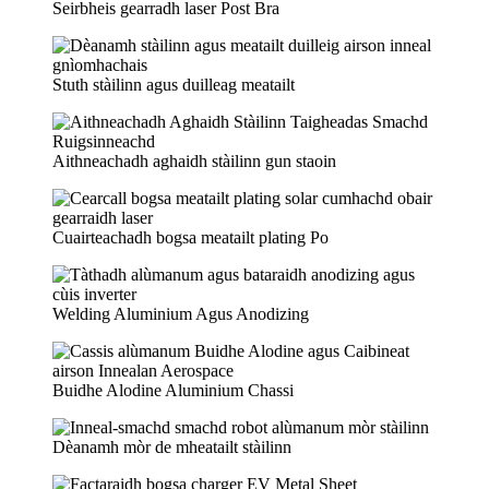
Seirbheis gearradh laser Post Bra
Stuth stàilinn agus duilleag meatailt
Aithneachadh aghaidh stàilinn gun staoin
Cuairteachadh bogsa meatailt plating Po
Welding Aluminium Agus Anodizing
Buidhe Alodine Aluminium Chassi
Dèanamh mòr de mheatailt stàilinn