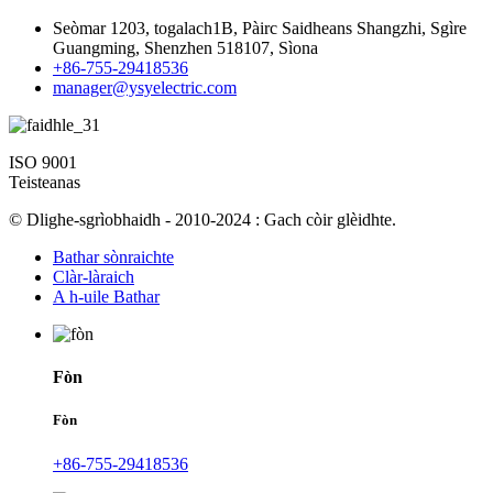
Seòmar 1203, togalach1B, Pàirc Saidheans Shangzhi, Sgìre
Guangming, Shenzhen 518107, Sìona
+86-755-29418536
manager@ysyelectric.com
ISO 9001
Teisteanas
© Dlighe-sgrìobhaidh - 2010-2024 : Gach còir glèidhte.
Bathar sònraichte
Clàr-làraich
A h-uile Bathar
Fòn
Fòn
+86-755-29418536