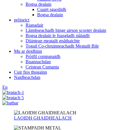
Bogsa dealain
Cuairt sgaoilidh
Bogsa dealain
pròiseict
Rianadair
Làimhseachadh hinge airson scooter dealain
Bogsa dealain le fuasgladh stàlaidh
Dùintean meatailt gnàthaichte
Togail Co-chruinneachadh Meatailt Bile
Mu ar deidhinn
Pròifil companaidh
Buannachdan
Ceistean Cumanta
Cuir fios thugainn
Naidheachdan
En
LAOIDH GHAIDHEALACH